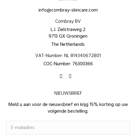
info@combray-skincare.com
Combray BV
L.J. Zielstraweg 2
9713 GX Groningen
The Netherlands
VAT-Number: NL 814340672B01
COC-Number: 76300366
Vind ons op:
Facebook
Instagram
page
page
NIEUWSBRIEF
opens
opens
in
in
Meld u aan voor de nieuwsbrief en krijg 15% korting op uw
volgende bestelling.
new
new
window
window