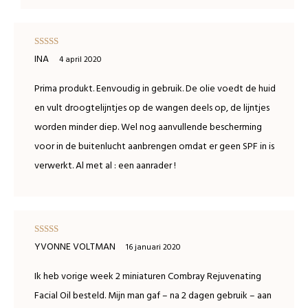
Waardering
INA
4 april 2020
5
uit 5
Prima produkt. Eenvoudig in gebruik. De olie voedt de huid
en vult droogtelijntjes op de wangen deels op, de lijntjes
worden minder diep. Wel nog aanvullende bescherming
voor in de buitenlucht aanbrengen omdat er geen SPF in is
verwerkt. Al met al : een aanrader !
Waardering
YVONNE VOLTMAN
16 januari 2020
5
uit 5
Ik heb vorige week 2 miniaturen Combray Rejuvenating
Facial Oil besteld. Mijn man gaf – na 2 dagen gebruik – aan