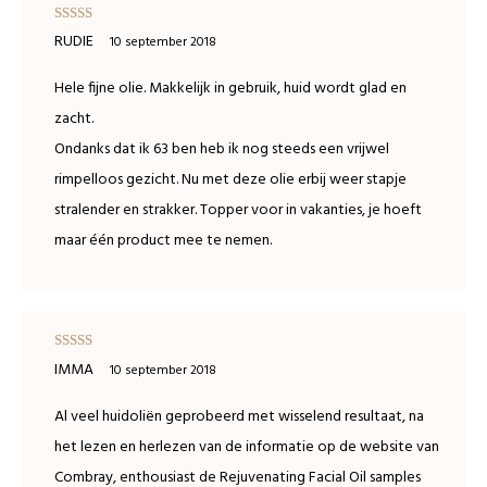
Waardering
RUDIE
10 september 2018
5
uit 5
Hele fijne olie. Makkelijk in gebruik, huid wordt glad en
zacht.
Ondanks dat ik 63 ben heb ik nog steeds een vrijwel
rimpelloos gezicht. Nu met deze olie erbij weer stapje
stralender en strakker. Topper voor in vakanties, je hoeft
maar één product mee te nemen.
Waardering
IMMA
10 september 2018
5
uit 5
Al veel huidoliën geprobeerd met wisselend resultaat, na
het lezen en herlezen van de informatie op de website van
Combray, enthousiast de Rejuvenating Facial Oil samples