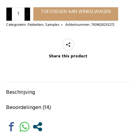
Combray
TOEVOEGEN AAN WINKELWAGEN
Rejuvenating
Categorieën:
Pakketten
,
Samples
Artikelnummer:
7439628255272
Gezichtsolie
Miniatuur
aantal
Share this product
Beschrijving
Beoordelingen (14)