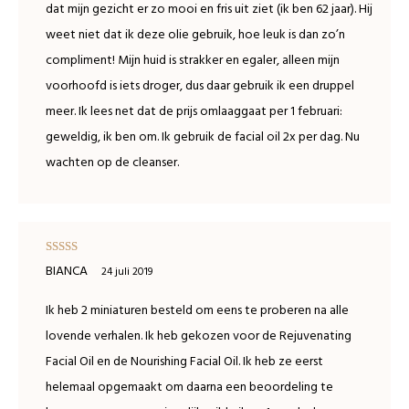
dat mijn gezicht er zo mooi en fris uit ziet (ik ben 62 jaar). Hij
weet niet dat ik deze olie gebruik, hoe leuk is dan zo’n
compliment! Mijn huid is strakker en egaler, alleen mijn
voorhoofd is iets droger, dus daar gebruik ik een druppel
meer. Ik lees net dat de prijs omlaaggaat per 1 februari:
geweldig, ik ben om. Ik gebruik de facial oil 2x per dag. Nu
wachten op de cleanser.
Waardering
BIANCA
24 juli 2019
5
uit 5
Ik heb 2 miniaturen besteld om eens te proberen na alle
lovende verhalen. Ik heb gekozen voor de Rejuvenating
Facial Oil en de Nourishing Facial Oil. Ik heb ze eerst
helemaal opgemaakt om daarna een beoordeling te