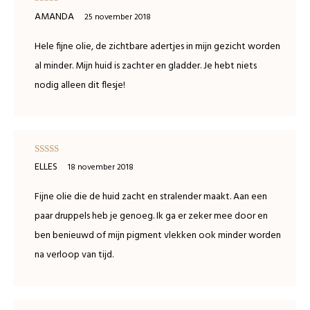
Waardering
AMANDA
25 november 2018
5
uit 5
Hele fijne olie, de zichtbare adertjes in mijn gezicht worden
al minder. Mijn huid is zachter en gladder. Je hebt niets
nodig alleen dit flesje!
Waardering
ELLES
18 november 2018
4
uit 5
Fijne olie die de huid zacht en stralender maakt. Aan een
paar druppels heb je genoeg. Ik ga er zeker mee door en
ben benieuwd of mijn pigment vlekken ook minder worden
na verloop van tijd.