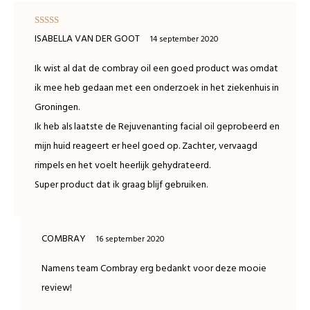
Waardering
ISABELLA VAN DER GOOT
14 september 2020
5
uit 5
Ik wist al dat de combray oil een goed product was omdat
ik mee heb gedaan met een onderzoek in het ziekenhuis in
Groningen.
Ik heb als laatste de Rejuvenanting facial oil geprobeerd en
mijn huid reageert er heel goed op. Zachter, vervaagd
rimpels en het voelt heerlijk gehydrateerd.
Super product dat ik graag blijf gebruiken.
COMBRAY
16 september 2020
Namens team Combray erg bedankt voor deze mooie
review!