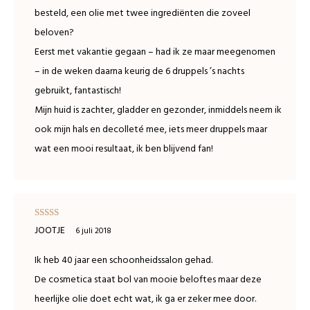
besteld, een olie met twee ingrediënten die zoveel
beloven?
Eerst met vakantie gegaan – had ik ze maar meegenomen
– in de weken daarna keurig de 6 druppels ’s nachts
gebruikt, fantastisch!
Mijn huid is zachter, gladder en gezonder, inmiddels neem ik
ook mijn hals en decolleté mee, iets meer druppels maar
wat een mooi resultaat, ik ben blijvend fan!
Waardering
JOOTJE
6 juli 2018
4
uit 5
Ik heb 40 jaar een schoonheidssalon gehad.
De cosmetica staat bol van mooie beloftes maar deze
heerlijke olie doet echt wat, ik ga er zeker mee door.