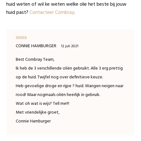
huid weten of wil ke weten welke olie het beste bij jouw
huid past?
Contacteer Combray
.
Waardering
CONNIE HAMBURGER
12 juli 2021
4
uit 5
Best Combray Team,
Ik heb de 3 verschillende oliën gebruikt. Alle 3 erg prettig
op de huid. Twijfel nog over definitieve keuze.
Heb gevoelige droge en rijpe ? huid. Wangen neigen naar
rood! Maar nogmaals oliën heerlijk in gebruik.
Wat oh wat is wijs? Tell me!!!
Met vriendelijke groet,
Connie Hamburger