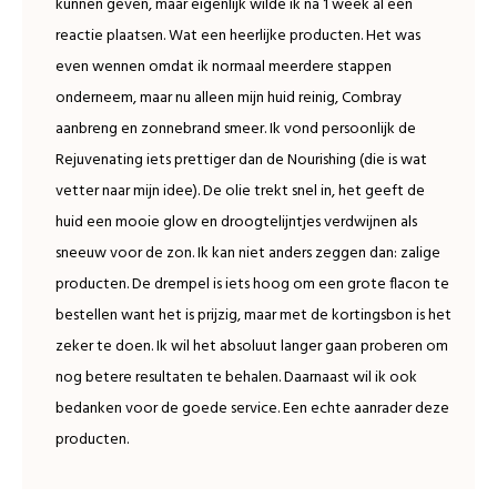
kunnen geven, maar eigenlijk wilde ik na 1 week al een
reactie plaatsen. Wat een heerlijke producten. Het was
even wennen omdat ik normaal meerdere stappen
onderneem, maar nu alleen mijn huid reinig, Combray
aanbreng en zonnebrand smeer. Ik vond persoonlijk de
Rejuvenating iets prettiger dan de Nourishing (die is wat
vetter naar mijn idee). De olie trekt snel in, het geeft de
huid een mooie glow en droogtelijntjes verdwijnen als
sneeuw voor de zon. Ik kan niet anders zeggen dan: zalige
producten. De drempel is iets hoog om een grote flacon te
bestellen want het is prijzig, maar met de kortingsbon is het
zeker te doen. Ik wil het absoluut langer gaan proberen om
nog betere resultaten te behalen. Daarnaast wil ik ook
bedanken voor de goede service. Een echte aanrader deze
producten.