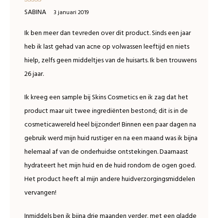
Waardering
SABINA
3 januari 2019
5
uit 5
Ik ben meer dan tevreden over dit product. Sinds een jaar
heb ik last gehad van acne op volwassen leeftijd en niets
hielp, zelfs geen middeltjes van de huisarts. Ik ben trouwens
26 jaar.
Ik kreeg een sample bij Skins Cosmetics en ik zag dat het
product maar uit twee ingrediënten bestond; dit is in de
cosmeticawereld heel bijzonder! Binnen een paar dagen na
gebruik werd mijn huid rustiger en na een maand was ik bijna
helemaal af van de onderhuidse ontstekingen. Daarnaast
hydrateert het mijn huid en de huid rondom de ogen goed.
Het product heeft al mijn andere huidverzorgingsmiddelen
vervangen!
Inmiddels ben ik bijna drie maanden verder, met een gladde