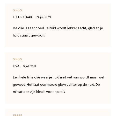
Waardering
FLEUR HAAK
24 juli 2019
5
uit 5
De olie is zeer goed. Je huid wordt lekker zacht, glad en je
huid straalt gewoon.
Waardering
LISA
9 juli 2019
4
uit 5
Een hele fijne olie waar je huid niet vet van wordt maar wel
gevoed. Het laat een mooie glow achter op de huid. De
miniaturen zijn ideaal voor op reis!