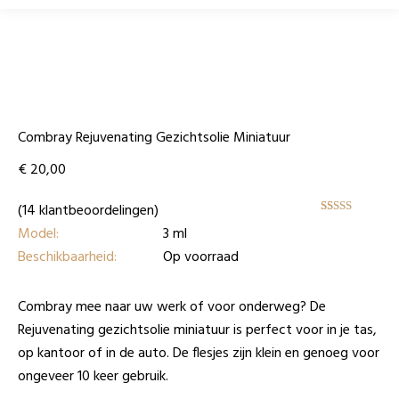
Combray Rejuvenating Gezichtsolie Miniatuur
€
20,00
(
14
klantbeoordelingen)
Waardering
14
Model:
3 ml
4.71
op 5
gebaseerd
Beschikbaarheid:
Op voorraad
op
klantbeoordeli
Combray mee naar uw werk of voor onderweg? De
Rejuvenating gezichtsolie miniatuur is perfect voor in je tas,
op kantoor of in de auto. De flesjes zijn klein en genoeg voor
ongeveer 10 keer gebruik.